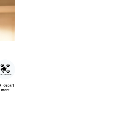
R_depart
ment