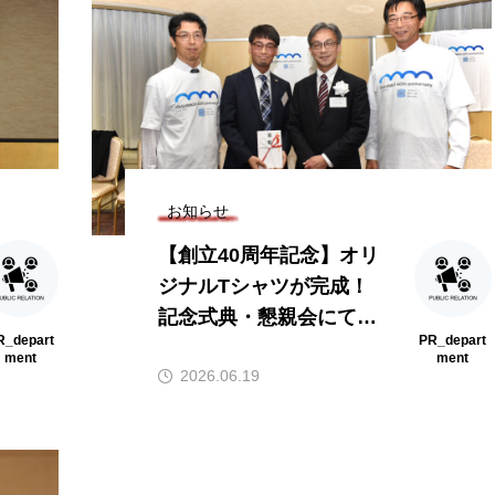
お知らせ
【創立40周年記念】オリ
ジナルTシャツが完成！
記念式典・懇親会にてお
R_depart
PR_depart
披露目されました
ment
ment
2026.06.19